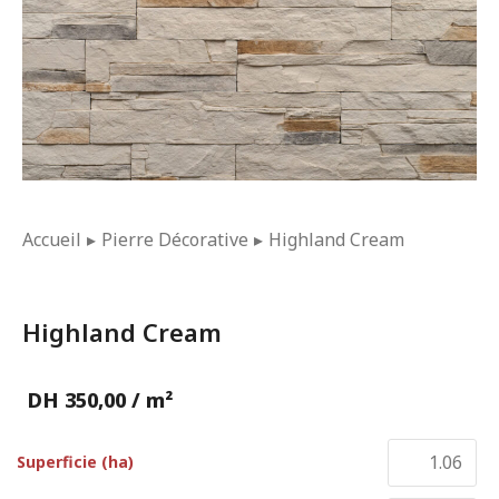
Vous êtes ici :
Accueil
Pierre Décorative
Highland Cream
Highland Cream
DH
350,00
/ m²
Superficie (ha)