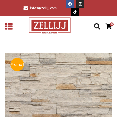
infos@zellijj.com
Promo !