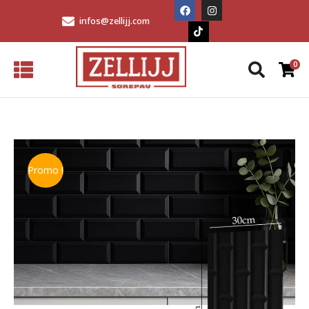
infos@zellijj.com
Promo !