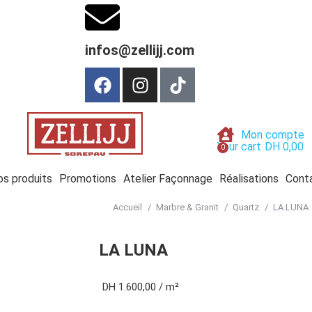
infos@zellijj.com
Mon compte
Your cart
DH
0,00
s produits
Promotions
Atelier Façonnage
Réalisations
Cont
Accueil
Marbre & Granit
Quartz
LA LUNA
Vous êtes ici :
LA LUNA
DH
1.600,00
/ m²