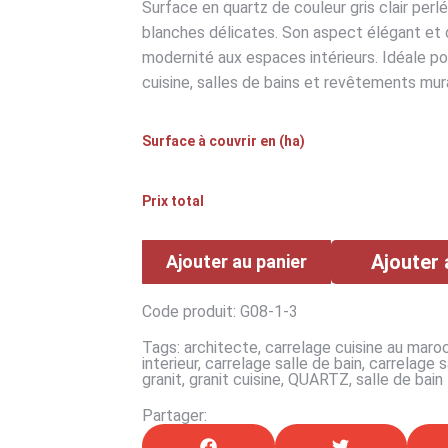
Surface en quartz de couleur gris clair per
blanches délicates. Son aspect élégant et 
modernité aux espaces intérieurs. Idéale pour
cuisine, salles de bains et revêtements mu
Surface à couvrir en (ha)
Prix total
Ajouter 
Ajouter au panier
Code produit: G08-1-3
Tags:
architecte
,
carrelage cuisine au maro
interieur
,
carrelage salle de bain
,
carrelage s
granit
,
granit cuisine
,
QUARTZ
,
salle de bain
Partager: