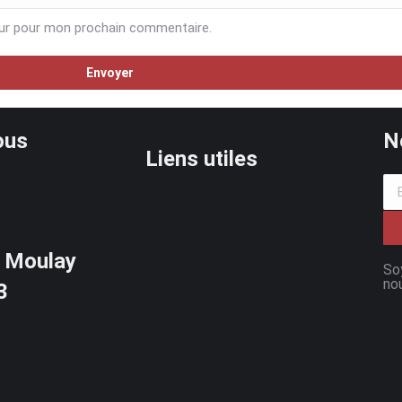
eur pour mon prochain commentaire.
Envoyer
ous
N
Liens utiles
 Moulay
So
no
3