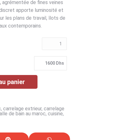
lé, agrémentée de fines veines
discret apporte luminosité et
 les plans de travail, îlots de
raux contemporains.
1600 Dhs
au panier
c
,
carrelage extrieur
,
carrelage
alle de bain au maroc
,
cuisine
,