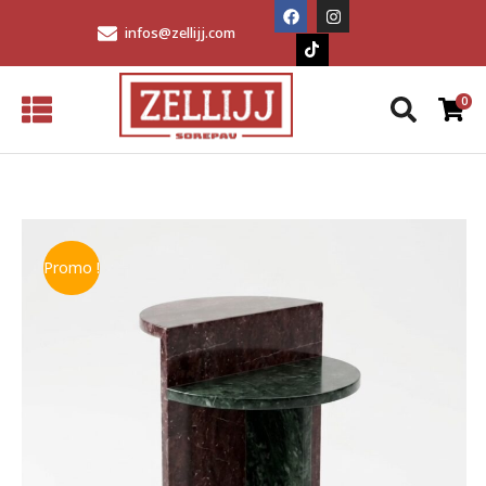
infos@zellijj.com
Promo !