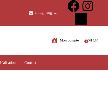
infos@zellijj.com
Mon compte
DH
0,00
Réalisations
Contact